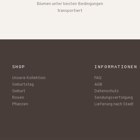
Blumen unter besten Bedingungen
transportiert
SHOP
INFORMATIONEN
Unsere Kollektion
FAQ
Geburtstag
AGB
Geburt
Datenschutz
Rosen
Sendungsverfolgung
Pflanzen
Lieferung nach Stadt