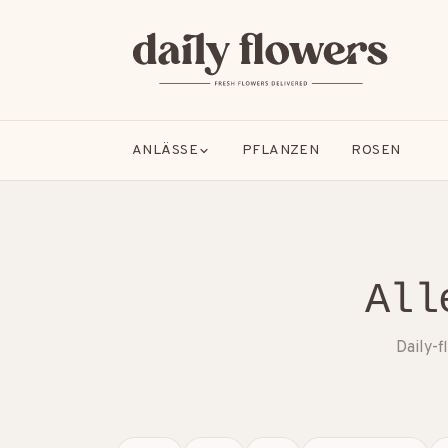
ANLÄSSE
PFLANZEN
ROSEN
All
BELIEBTE SUCHEN
B2B / Firmengeschenke
Beileid
Dankeschön
Daily-f