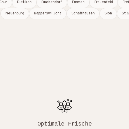
Chur
Dietikon
Duebendorf
Emmen
Frauenfeld
Fre
Neuenburg
Rapperswil Jona
Schaffhausen
Sion
St G
Optimale Frische