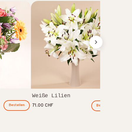
Ers
67.00
Weiße Lilien
71.00 CHF
Bestellen
Bestellen