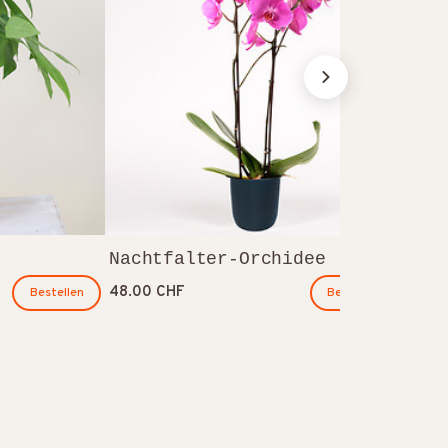
48.0
Nachtfalter-Orchidee
48.00 CHF
Bestellen
Bestellen