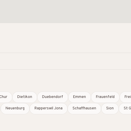
Chur
Dietikon
Duebendorf
Emmen
Frauenfeld
Fre
Neuenburg
Rapperswil Jona
Schaffhausen
Sion
St G