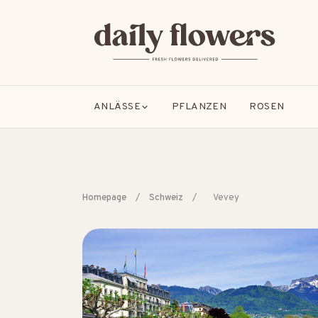
ANLÄSSE
PFLANZEN
ROSEN
Homepage
/
Schweiz
/
Vevey
BELIEBTE SUCHEN
B2B / Firmengeschenke
Beileid
Dankeschön