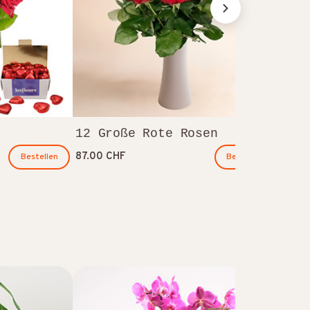
12 Große Rote Rosen
87.00 CHF
Bestellen
Bestellen
Nac