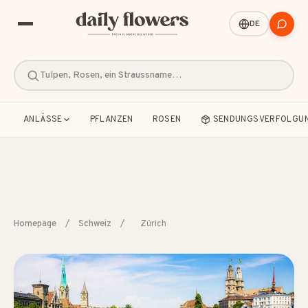
DE
Tulpen, Rosen, ein Straussname…
ANLÄSSE
PFLANZEN
ROSEN
SENDUNGSVERFOLGU
BELIEBTE SUCHEN
Homepage
/
Schweiz
/
Zürich
B2B / Firmengeschenke
Beileid
Dankeschön
Freundschaft
Geburt
Geburtstag