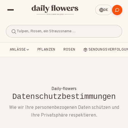
DE
Tulpen, Rosen, ein Straussname…
ANLÄSSE
PFLANZEN
ROSEN
SENDUNGSVERFOLGU
BELIEBTE SUCHEN
Daily-flowers
Datenschutzbestimmungen
B2B / Firmengeschenke
Beileid
Wie wir Ihre personenbezogenen Daten schützen und
Dankeschön
Freundschaft
Geburt
Ihre Privatsphäre respektieren.
Geburtstag