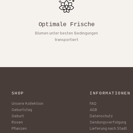
Optimale Frische
Blumen unter besten Bedingungen
transportiert
SHOP
INFORMATIONEN
Unsere Kollektion
FAQ
Geburtstag
AGB
Geburt
Datenschutz
Rosen
Sendungsverfolgung
Pflanzen
Lieferung nach Stadt