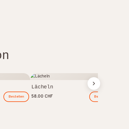
on
Ers
Lächeln
48.0
58.00 CHF
Bestellen
Bestellen