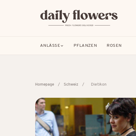
ANLÄSSE
PFLANZEN
ROSEN
Homepage
/
Schweiz
/
Dietikon
BELIEBTE SUCHEN
B2B / Firmengeschenke
Beileid
Dankeschön