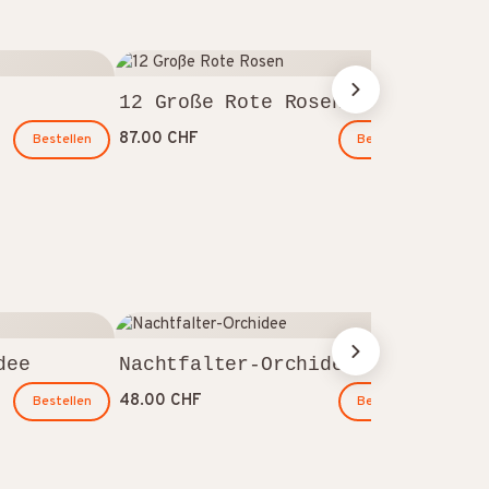
12 Große Rote Rosen
87.00 CHF
Bestellen
Bestellen
Ros
dee
Nachtfalter-Orchidee
52.0
48.00 CHF
Bestellen
Bestellen