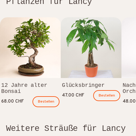
Pflanzen für Lancy
12 Jahre alter
Glücksbringer
Nach
Bonsai
Orch
47.00 CHF
Bestellen
68.00 CHF
48.00
Bestellen
Weitere Sträuße für Lancy