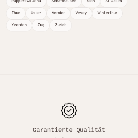
Rapperswil Jona
Schaffhausen
Sion
St Gallen
Thun
Uster
Vernier
Vevey
Winterthur
Yverdon
Zug
Zurich
Garantierte Qualität