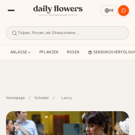
DE
Tulpen, Rosen, ein Straussname…
ANLÄSSE
PFLANZEN
ROSEN
SENDUNGSVERFOLGU
BELIEBTE SUCHEN
Homepage
/
Schweiz
/
Lancy
B2B / Firmengeschenke
Beileid
Dankeschön
Freundschaft
Geburt
Geburtstag