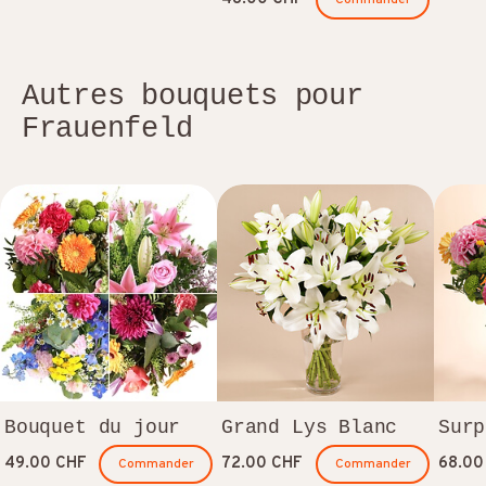
Autres bouquets pour
Frauenfeld
Bouquet du jour
Grand Lys Blanc
Surp
49.00 CHF
72.00 CHF
68.00
Commander
Commander