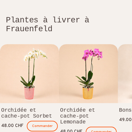
Plantes à livrer à
Frauenfeld
Orchidée et
Orchidée et
Bons
cache-pot Sorbet
cache-pot
49.00
Lemonade
48.00 CHF
Commander
48.00 CHF
Commander