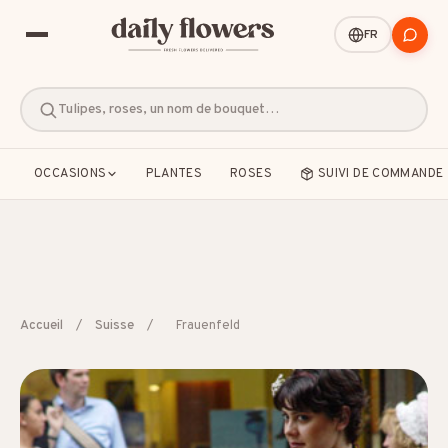
FR
Tulipes, roses, un nom de bouquet…
OCCASIONS
PLANTES
ROSES
SUIVI DE COMMANDE
SUGGESTIONS POPULAIRES
Accueil
/
Suisse
/
Frauenfeld
Amitié
Amour et romance
Anniversaire
B2B / Cadeau d'affaires
Bon rétablissement
Condoléances