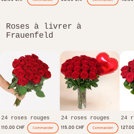
Roses à livrer à
Frauenfeld
24 roses rouges
24 roses rouges
24 r
110.00 CHF
115.00 CHF
127.0
Commander
Commander