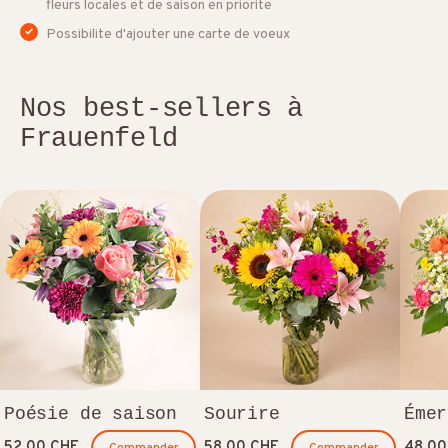
fleurs locales et de saison en priorite
Possibilite d'ajouter une carte de voeux
Nos best-sellers à
Frauenfeld
Poésie de saison
Sourire
Émer
52.00 CHF
58.00 CHF
48.00
Commander
Commander