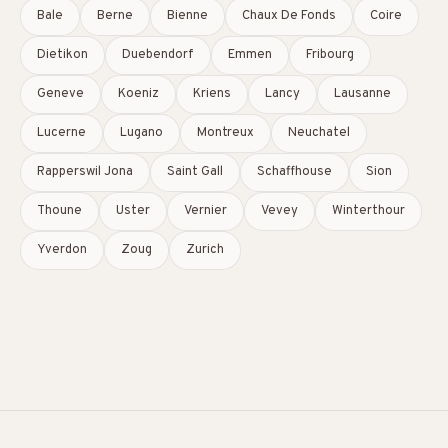
Bale
Berne
Bienne
Chaux De Fonds
Coire
Dietikon
Duebendorf
Emmen
Fribourg
Geneve
Koeniz
Kriens
Lancy
Lausanne
Lucerne
Lugano
Montreux
Neuchatel
Rapperswil Jona
Saint Gall
Schaffhouse
Sion
Thoune
Uster
Vernier
Vevey
Winterthour
Yverdon
Zoug
Zurich