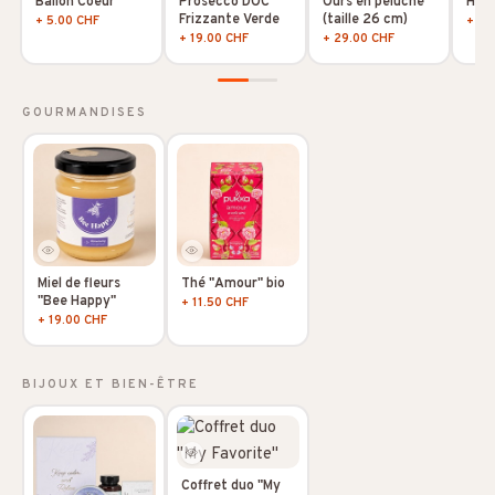
Ballon Coeur
Prosecco DOC
Ours en peluche
Hoya
Frizzante Verde
(taille 26 cm)
+ 5.00 CHF
+ 10
+ 19.00 CHF
+ 29.00 CHF
GOURMANDISES
Miel de fleurs
Thé "Amour" bio
"Bee Happy"
+ 11.50 CHF
+ 19.00 CHF
BIJOUX ET BIEN-ÊTRE
Coffret duo "My