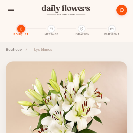
BOUQUET
MESSAGE
LIVRAISON
PAIEMENT
Boutique
/
Lys blancs
SUGGESTIONS POPULAIRES
Amitié
Amour et romance
Anniversaire
B2B / Cadeau d'affaires
Bon rétablissement
Condoléances