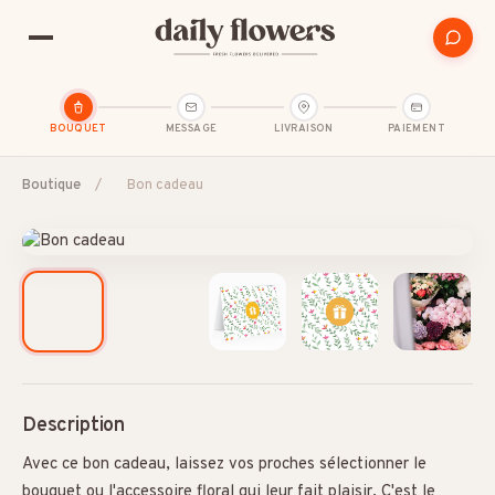
BOUQUET
MESSAGE
LIVRAISON
PAIEMENT
Boutique
/
Bon cadeau
SUGGESTIONS POPULAIRES
Amitié
Amour et romance
Anniversaire
B2B / Cadeau d'affaires
Bon rétablissement
C
Description
Avec ce bon cadeau, laissez vos proches sélectionner le
bouquet ou l'accessoire floral qui leur fait plaisir. C'est le