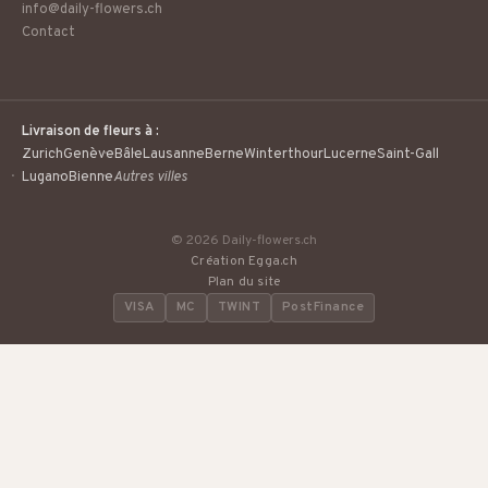
info@daily-flowers.ch
Contact
Livraison de fleurs à :
Zurich
Genève
Bâle
Lausanne
Berne
Winterthour
Lucerne
Saint-Gall
Lugano
Bienne
Autres villes
© 2026 Daily-flowers.ch
Création Egga.ch
Plan du site
VISA
MC
TWINT
PostFinance