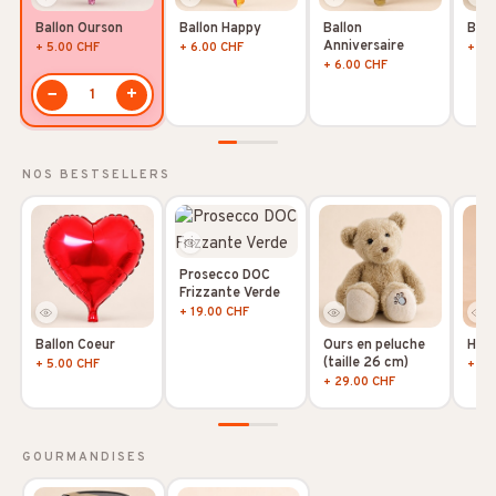
Ballon Ourson
Ballon Happy
Ballon
Ball
Anniversaire
+ 5.00 CHF
+ 6.00 CHF
+ 5.
+ 6.00 CHF
−
+
1
NOS BESTSELLERS
Prosecco DOC
Frizzante Verde
+ 19.00 CHF
Ballon Coeur
Ours en peluche
Hoya
(taille 26 cm)
+ 5.00 CHF
+ 10
+ 29.00 CHF
GOURMANDISES