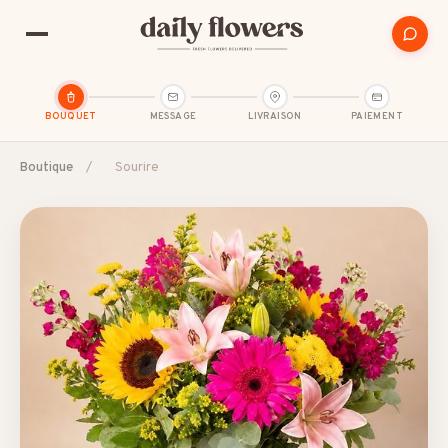
BOUQUET
MESSAGE
LIVRAISON
PAIEMENT
Boutique
/
Sourire
SUGGESTIONS POPULAIRES
Amitié
Amour et romance
Anniversaire
B2B / Cadeau d'affaires
Bon rétablissement
Condoléances