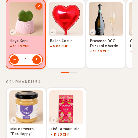
✓
Hoya Kerii
Ballon Coeur
Prosecco DOC
Ours
Frizzante Verde
(tai
+ 10.50 CHF
+ 5.00 CHF
+ 19.00 CHF
+ 29
−
+
1
GOURMANDISES
Miel de fleurs
Thé "Amour" bio
"Bee Happy"
+ 11.50 CHF