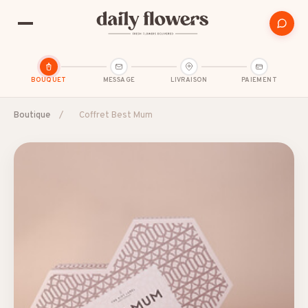
BOUQUET
MESSAGE
LIVRAISON
PAIEMENT
Boutique
/
Coffret Best Mum
SUGGESTIONS POPULAIRES
Amitié
Amour et romance
Anniversaire
B2B / Cadeau d'affaires
Bon rétablissement
Condoléances